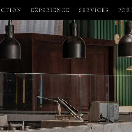
 C T I O N
E X P E R I E N C E
S E R V I C E S
P O R 