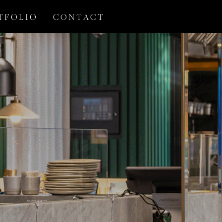
T F O L I O
C O N T A C T