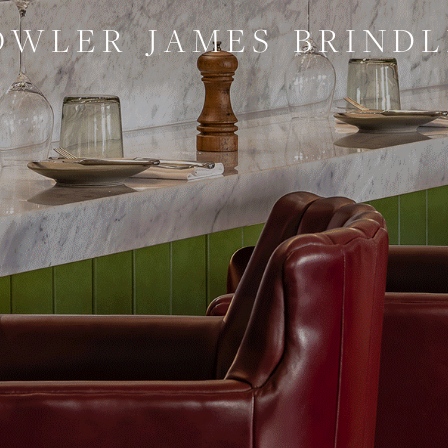
 W L E R    J A M E S    B R I N D L