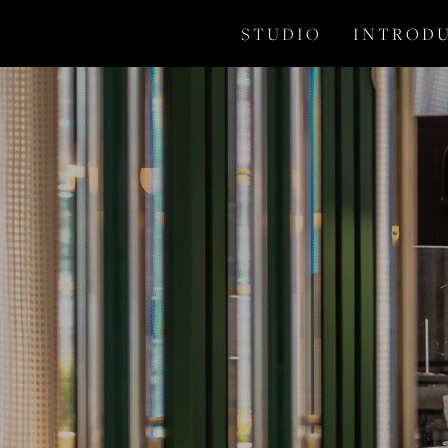
S T U D I O
I N T R O D U